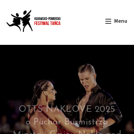
Menu
OTTS NAKLOVE 2025
o Puchar Burmistrza
Miasta i Gminy Nakło nad
Notecią oraz Starosty